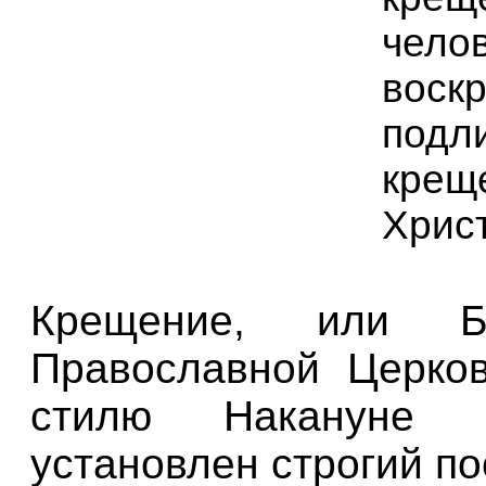
челов
воскр
подл
креще
Христ
Крещение, или Бо
Православной Церко
стилю Накануне 
установлен строгий по