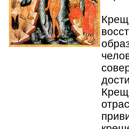
Крещ
восс
обра
челов
сове
дости
Крещ
отрас
приви
креще