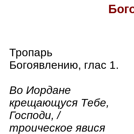
Бог
Тропарь
Богоявлению, глас 1.
Во Иордане
крещающуся Тебе,
Господи, /
троическое явися