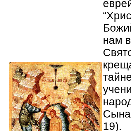
еврей
“Хрис
Божий
нам 
Свят
крещ
тайне
учени
народ
Сына 
19).