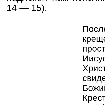
14 — 15).
Посл
крещ
прос
Иисус
Христ
свид
Божи
Крест